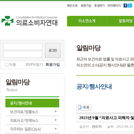
알림마당
최근의 보건의료·법률 및 의료사고·판
자동
ID/PW찾기
|
회원가입
의소연의 소식(공지·행사안내)은 물론
알림마당
공지/행사안내
Notice
2023년 9월 “의료사고 피해자 
글쓴이 :
관리자
날짜 :
2023-08-21