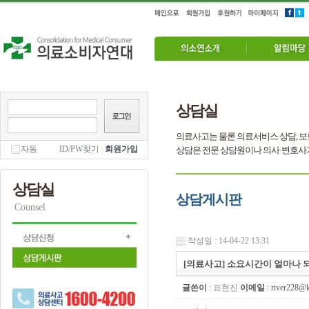
상담실
의료사고는 물론 의료서비스 상담, 보
자동
ID/PW찾기
|
회원가입
상담은 전문 상담원이나 의사·변호사
상담실
상담게시판
Counsel
작성일 : 14-04-22 13:31
[의료사고] 소요시간이 얼마나 
글쓴이
:
표현진
이메일
: river228@k