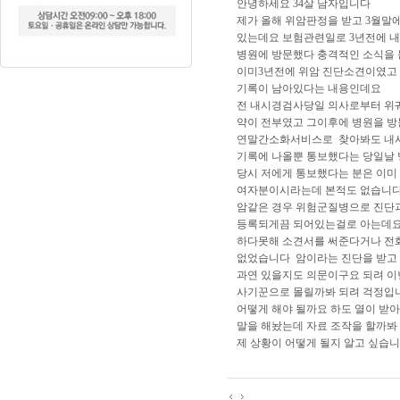
안녕하세요 34살 남자입니다
제가 올해 위암판정을 받고 3월말
있는데요 보험관련일로 3년전에 
병원에 방문했다 충격적인 소식을 
이미3년전에 위암 진단소견이였고
기록이 남아있다는 내용인데요
전 내시경검사당일 의사로부터 위
약이 전부였고 그이후에 병원을 
연말간소화서비스로 찾아봐도 내
기록에 나올뿐 통보했다는 당일날
당시 저에게 통보했다는 분은 이미
여자분이시라는데 본적도 없습니
암같은 경우 위험군질병으로 진단
등록되게끔 되어있는걸로 아는데요
하다못해 소견서를 써준다거나 전
없었습니다 암이라는 진단을 받고
과연 있을지도 의문이구요 되려 
사기꾼으로 몰릴까봐 되려 걱정입
어떻게 해야 될까요 하도 열이 받
말을 해놨는데 자료 조작을 할까봐
제 상황이 어떻게 될지 알고 싶습