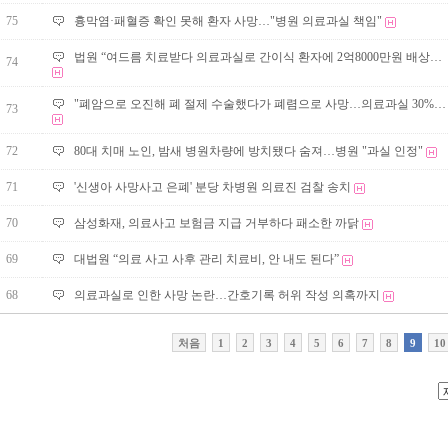
75
흉막염·패혈증 확인 못해 환자 사망…"병원 의료과실 책임"
법원 “여드름 치료받다 의료과실로 간이식 환자에 2억8000만원 배상…
74
"폐암으로 오진해 폐 절제 수술했다가 폐렴으로 사망…의료과실 30%…
73
72
80대 치매 노인, 밤새 병원차량에 방치됐다 숨져…병원 "과실 인정"
71
'신생아 사망사고 은폐' 분당 차병원 의료진 검찰 송치
70
삼성화재, 의료사고 보험금 지급 거부하다 패소한 까닭
69
대법원 “의료 사고 사후 관리 치료비, 안 내도 된다”
68
의료과실로 인한 사망 논란…간호기록 허위 작성 의혹까지
처음
1
2
3
4
5
6
7
8
9
10