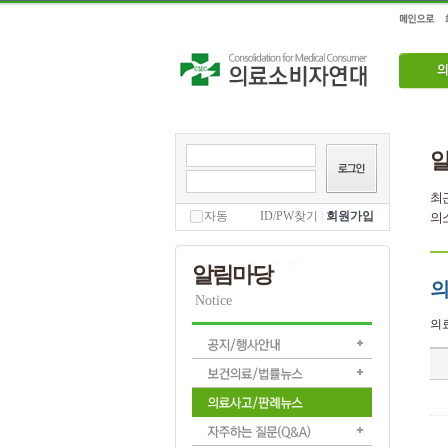
최
자동
ID/PW찾기
|
회원가입
의소
알림마당
의
Notice
의