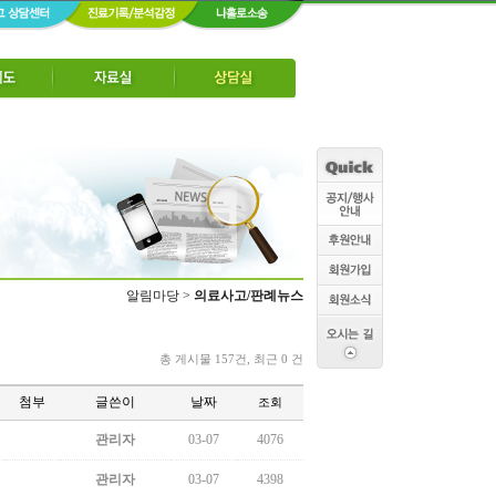
알림마당 >
의료사고/판례뉴스
총 게시물 157건, 최근 0 건
첨부
글쓴이
날짜
조회
관리자
03-07
4076
관리자
03-07
4398