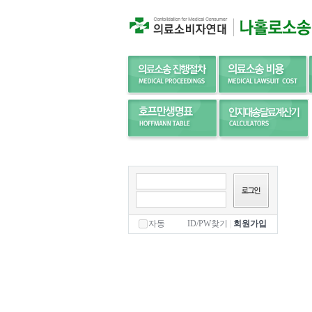
자동
ID/PW찾기
|
회원가입