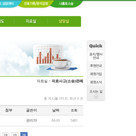
자료실 >
의료사고(소송)판례
총 게시물 191건, 최근 0 건
첨부
글쓴이
날짜
조회
관리자
04-01
5461
18
19
20