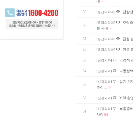
례
39
갑상선
[응급의학과]
추락으
[응급의학과]
38
한 사례
37
급성 
[응급의학과]
36
왼쪽 
[응급의학과]
35
뇌경색 
[신경외과]
34
뇌동정맥
[신경외과]
엄지손가
[신경외과]
33
추정…
32
MRI 
[신경외과]
뇌졸중에
[신경외과]
31
사례