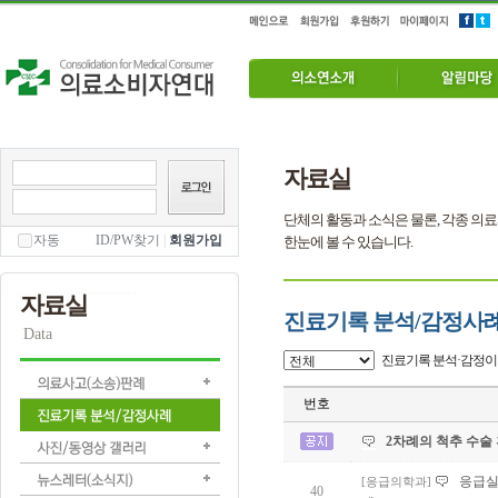
자료실
단체의 활동과 소식은 물론, 각종 의료
자동
ID/PW찾기
|
회원가입
한눈에 볼 수 있습니다.
자료실
진료기록 분석/감정사
Data
진료기록 분석·감정이 
번호
2차례의 척추 수술
응급실
[응급의학과]
40