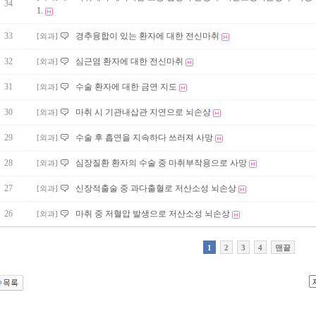
34
1.
33
경추융합이 있는 환자에 대한 전신마취
[외과]
32
심근염 환자에 대한 전신마취
[외과]
31
수술 환자에 대한 금연 지도
[외과]
30
마취 시 기관내삽관 지연으로 뇌손상
[외과]
29
수술 후 흡연을 지속하다 쓰러져 사망
[외과]
28
심장질환 환자의 수술 중 마취부작용으로 사망
[외과]
27
신장적출술 중 과다출혈로 저산소성 뇌손상
[외과]
26
마취 중 저혈압 발생으로 저산소성 뇌손상
[외과]
1
2
3
4
맨끝