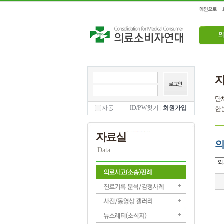
단체
자동
ID/PW찾기
|
회원가입
한눈
자료실
의
Data