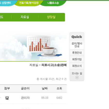
자료실 >
의료사고(소송)판례
총 게시물 35건, 최근 0 건
첨부
글쓴이
날짜
조회
.
관리자
09-19
6402