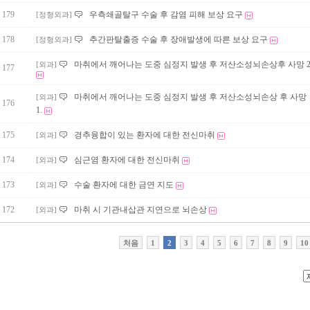
179
우측쇄골탈구 수술 후 감염 피해 보상 요구
[정형외과]
178
추간판탈출증 수술 후 장애발생에 따른 보상 요구
[정형외과]
마취에서 깨어나는 도중 심정지 발생 후 저산소성뇌손상후 사망 2
[외과]
177
마취에서 깨어나는 도중 심정지 발생 후 저산소성뇌손상 후 사망
[외과]
176
1.
175
경추융합이 있는 환자에 대한 전신마취
[외과]
174
심근염 환자에 대한 전신마취
[외과]
173
수술 환자에 대한 금연 지도
[외과]
172
마취 시 기관내삽관 지연으로 뇌손상
[외과]
처음
1
2
3
4
5
6
7
8
9
10