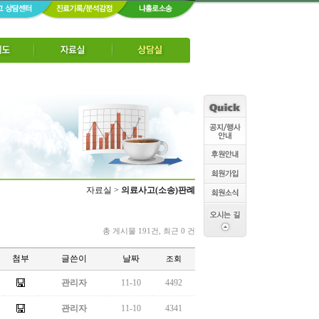
자료실 >
의료사고(소송)판례
총 게시물 191건, 최근 0 건
첨부
글쓴이
날짜
조회
관리자
11-10
4492
관리자
11-10
4341