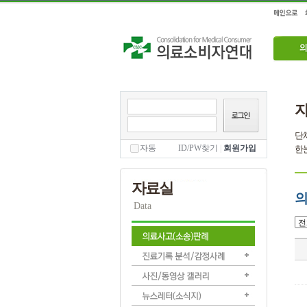
단체
자동
ID/PW찾기
|
회원가입
한눈
자료실
의
Data